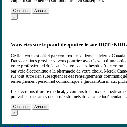
cliquant sur ce lien ou sur tout autre lien subséquent.
Continuer
Annuler
×
Vous êtes sur le point de quitter le site OBTENIR
Ce lien vous est offert par commodité seulement. Merck Canada
Dans certaines provinces, vous pourriez avoir besoin d’une ordon
votre professionnel de la santé si vous avez besoin d’une ordonn
par voie électronique à la pharmacie de votre choix. Merck Canada
sur tout autre lien subséquent et des renseignements communiqu
renseignement personnel communiqué à gardasil9.ca ni aux pro
Les décisions d’ordre médical, y compris le choix des médicamen
pouvoir sur les actes des professionnels de la santé indépend
Continuer
Annuler
×