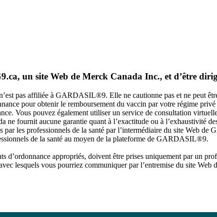
G9.ca, un site Web de Merck Canada Inc., et d’être di
 n’est pas affiliée à GARDASIL®9. Elle ne cautionne pas et ne peut 
nance pour obtenir le remboursement du vaccin par votre régime privé d
ance. Vous pouvez également utiliser un service de consultation virtuel
 ne fournit aucune garantie quant à l’exactitude ou à l’exhaustivité de
és par les professionnels de la santé par l’intermédiaire du site We
fessionnels de la santé au moyen de la plateforme de GARDASIL®9.
ts d’ordonnance appropriés, doivent être prises uniquement par un pro
ants avec lesquels vous pourriez communiquer par l’entremise du sit