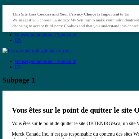
This Site Uses Cookies and Your Privacy Choice Is Important to Us
We suggest you choose
Customize My Settings
to make your individualized
choosing to accept third-party Cookies and that you understand this choice
Renseignements sur l’innocuité
EN
Renseignements sur l’innocuité
EN
Subpage 1
Vous êtes sur le point de quitter le si
Vous êtes sur le point de quitter le site OBTENIRG9.ca, un sit
Merck Canada Inc. n’est pas responsable du contenu des sites Web