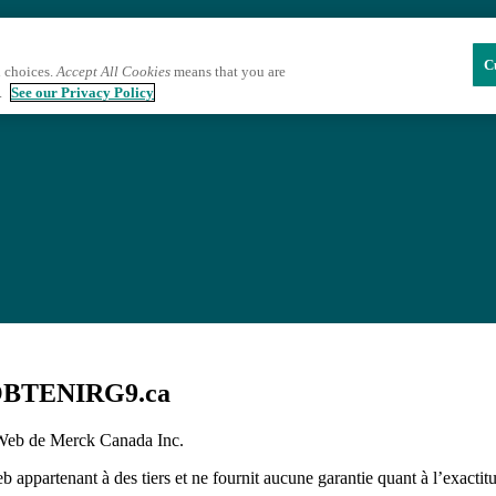
C
 choices.
Accept All Cookies
means that you are
.
See our Privacy Policy
te OBTENIRG9.ca
e Web de Merck Canada Inc.
 appartenant à des tiers et ne fournit aucune garantie quant à l’exacti