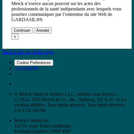
Merck n’exerce aucun pouvoir sur les actes des
professionnels de la santé indépendants avec lesquels vous
pourriez communiquer par l’entremise du site Web de
GARDASIL®9.
Continuer
Annuler
×
Back to the top of the page
Cookie Preferences
Accessibilité
® Merck Sharp & Dohme LLC, utilisées sous licence.
© 2024, 2026 Merck & Co., Inc., Rahway, NJ, É.-U. et ses
sociétés affiliées. Tous droits réservés. Tous droits réservés.
CA-GSL-01268
Merck Canada inc.
16750, route Transcanadienne,
Kirkland (Québec) H9H 4M7